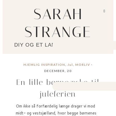
SARAH
STRANGE
DIY OG ET LANGSOMMERE LIV?
HJEMLIG INSPIRATION
,
Jul
,
MORLIV
·
DECEMBER, 20
En lille børneæske til
juleferien
Om ikke så forfærdelig længe drager vi mod
midt- og vestsjælland, hvor begge børnenes