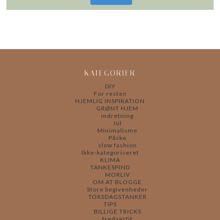
KATEGORIER
DIY
For resten
HJEMLIG INSPIRATION
GRØNT HJEM
indretning
Jul
Minimalisme
Påske
slow fashion
Ikke-kategoriseret
KLIMA
TANKESPIND
MORLIV
OM AT BLOGGE
Store begivenheder
TORSDAGSTANKER
TIPS
BILLIGE TRICKS
fredagsfif