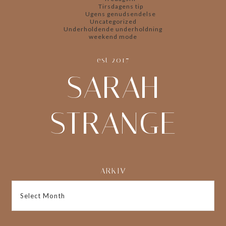
Tirsdagens tip
Ugens genudsendelse
Uncategorized
Underholdende underholdning
weekend mode
est 2017
SARAH
STRANGE
ARKIV
ARKIV