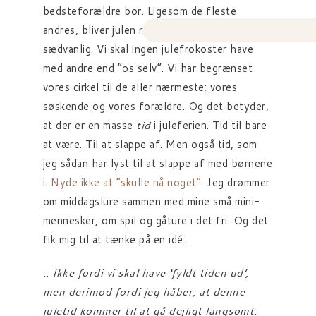
bedsteforældre bor. Ligesom de fleste
andres, bliver julen noget anderledes end
sædvanlig. Vi skal ingen julefrokoster have
med andre end “os selv”. Vi har begrænset
vores cirkel til de aller nærmeste; vores
søskende og vores forældre. Og det betyder,
at der er en masse
tid
i juleferien. Tid til bare
at være. Til at slappe af. Men også tid, som
jeg sådan har lyst til at slappe af med børnene
i.
Nyde ikke at “skulle nå noget”
. Jeg drømmer
om middagslure sammen med mine små mini-
mennesker, om spil og gåture i det fri. Og det
fik mig til at tænke på en idé..
.. Ikke fordi vi skal have ‘fyldt tiden ud’,
men derimod fordi jeg håber, at denne
juletid kommer til at gå dejligt langsomt.