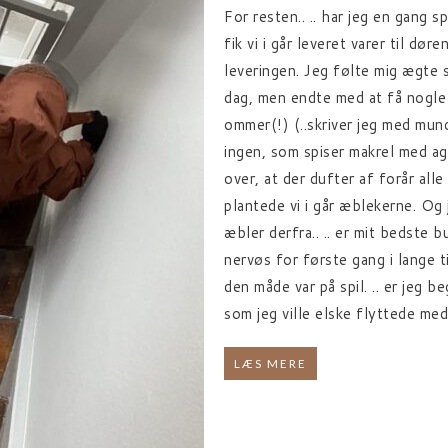
For resten.. .. har jeg en gang 
fik vi i går leveret varer til d
leveringen. Jeg følte mig ægte 
dag, men endte med at få nogle i
ommer(!) (..skriver jeg med mun
ingen, som spiser makrel med ag
over, at der dufter af forår al
plantede vi i går æblekerne. Og
æbler derfra.. .. er mit bedste 
nervøs for første gang i lange ti
den måde var på spil. .. er jeg be
som jeg ville elske flyttede med
LÆS MERE