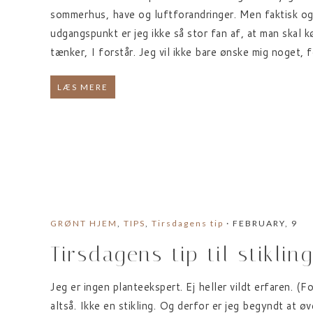
sommerhus, have og luftforandringer. Men faktisk også 
udgangspunkt er jeg ikke så stor fan af, at man skal 
tænker, I forstår. Jeg vil ikke bare ønske mig noget, 
LÆS MERE
GRØNT HJEM
,
TIPS
,
Tirsdagens tip
· FEBRUARY, 9
Tirsdagens tip til stiklin
Jeg er ingen planteekspert. Ej heller vildt erfaren. (F
altså. Ikke en stikling. Og derfor er jeg begyndt at ø