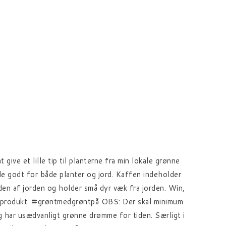
give et lille tip til planterne fra min lokale grønne
de godt for både planter og jord. Kaffen indeholder
nden af jorden og holder små dyr væk fra jorden. Win,
aldsprodukt. #grøntmedgrøntpå OBS: Der skal minimum
g har usædvanligt grønne drømme for tiden. Særligt i