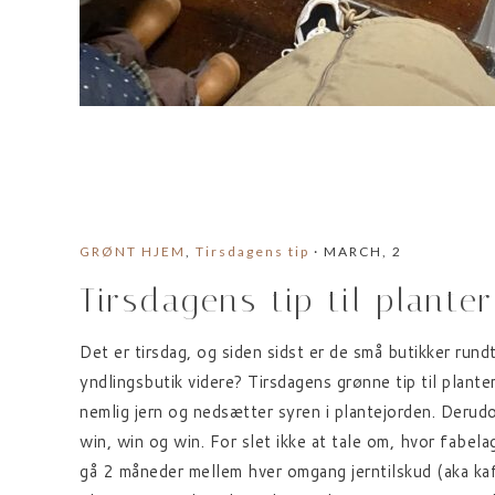
GRØNT HJEM
,
Tirsdagens tip
· MARCH, 2
Tirsdagens tip til plante
Det er tirsdag, og siden sidst er de små butikker rundt
yndlingsbutik videre? Tirsdagens grønne tip til plant
nemlig jern og nedsætter syren i plantejorden. Derudo
win, win og win. For slet ikke at tale om, hvor fabe
gå 2 måneder mellem hver omgang jerntilskud (aka kaf