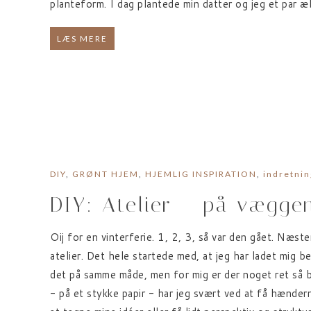
planteform. I dag plantede min datter og jeg et par æbl
LÆS MERE
DIY
,
GRØNT HJEM
,
HJEMLIG INSPIRATION
,
indretnin
DIY: Atelier – på vægge
Oij for en vinterferie. 1, 2, 3, så var den gået. Næsten
atelier. Det hele startede med, at jeg har ladet mig b
det på samme måde, men for mig er der noget ret så b
- på et stykke papir - har jeg svært ved at få hænde