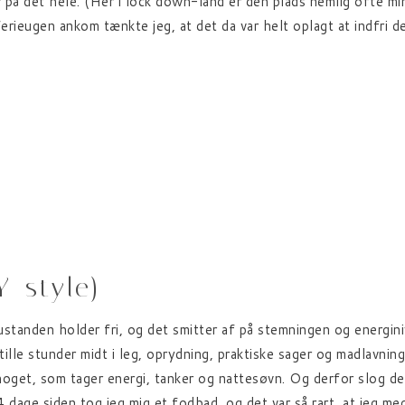
ur på det hele. (Her i lock down-land er den plads nemlig ofte mi
erieugen ankom tænkte jeg, at det da var helt oplagt at indfri det
Y-style)
ustanden holder fri, og det smitter af på stemningen og energin
tille stunder midt i leg, oprydning, praktiske sager og madlavnin
oget, som tager energi, tanker og nattesøvn. Og derfor slog det m
14 dage siden tog jeg mig et fodbad, og det var så rart, at jeg 