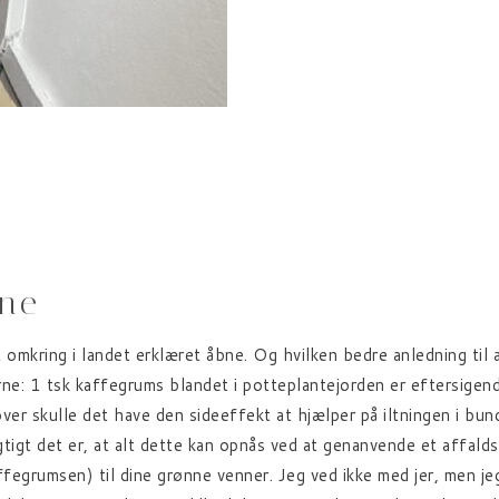
rne
 omkring i landet erklæret åbne. Og hvilken bedre anledning til at 
erne: 1 tsk kaffegrums blandet i potteplantejorden er eftersigen
ver skulle det have den sideeffekt at hjælper på iltningen i bu
lagtigt det er, at alt dette kan opnås ved at genanvende et aff
fegrumsen) til dine grønne venner. Jeg ved ikke med jer, men je