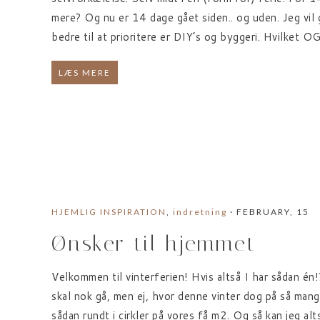
mere? Og nu er 14 dage gået siden.. og uden. Jeg vil 
bedre til at prioritere er DIY’s og byggeri. Hvilket O
LÆS MERE
HJEMLIG INSPIRATION
,
indretning
· FEBRUARY, 15
Ønsker til hjemmet
Velkommen til vinterferien! Hvis altså I har sådan én!
skal nok gå, men ej, hvor denne vinter dog på så mang
sådan rundt i cirkler på vores få m2. Og så kan jeg al