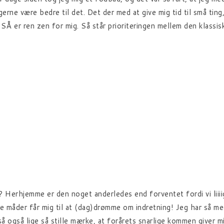
gerne være bedre til det. Det der med at give mig tid til små tin
GSÅ er ren zen for mig. Så står prioriteringen mellem den klassi
? Herhjemme er den noget anderledes end forventet fordi vi liiii
e måder får mig til at (dag)drømme om indretning! Jeg har så meg
tså også lige så stille mærke, at forårets snarlige kommen giver 