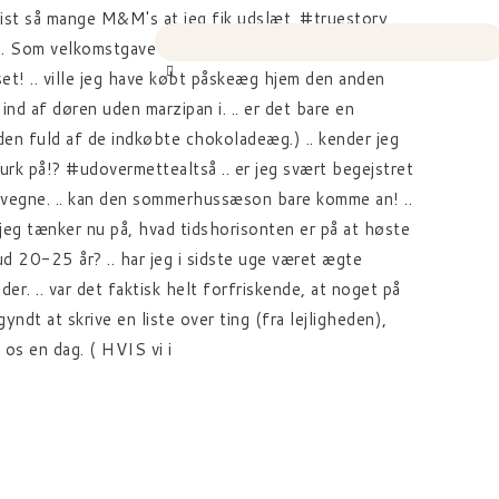
spist så mange M&M's at jeg fik udslæt. #truestory ..
øren. Som velkomstgave fik vi en M&M's-pose med i
set! .. ville jeg have købt påskeæg hjem den anden
nd af døren uden marzipan i. .. er det bare en
den fuld af de indkøbte chokoladeæg.) .. kender jeg
urk på!? #udovermettealtså .. er jeg svært begejstret
le vegne. .. kan den sommerhussæson bare komme an! ..
 jeg tænker nu på, hvad tidshorisonten er på at høste
bud 20-25 år? .. har jeg i sidste uge været ægte
der. .. var det faktisk helt forfriskende, at noget på
gyndt at skrive en liste over ting (fra lejligheden),
 os en dag. ( HVIS vi i