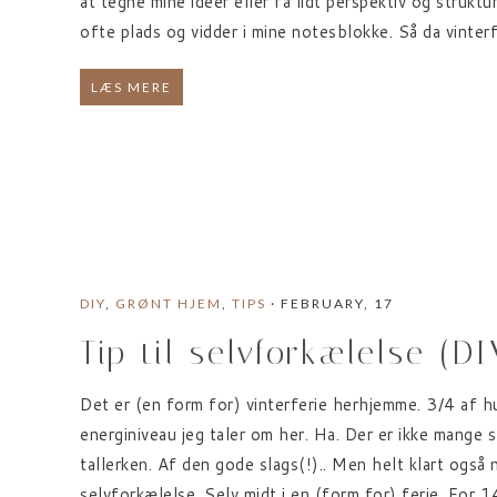
at tegne mine idéer eller få lidt perspektiv og strukt
ofte plads og vidder i mine notesblokke. Så da vinterf
LÆS MERE
DIY
,
GRØNT HJEM
,
TIPS
· FEBRUARY, 17
Tip til selvforkælelse (DI
Det er (en form for) vinterferie herhjemme. 3/4 af h
energiniveau jeg taler om her. Ha. Der er ikke mange s
tallerken. Af den gode slags(!).. Men helt klart også n
selvforkælelse. Selv midt i en (form for) ferie. For 