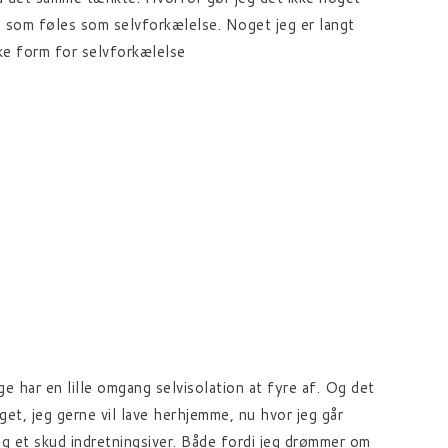
g, som føles som selvforkælelse. Noget jeg er langt
ske form for selvforkælelse
ge har en lille omgang selvisolation at fyre af. Og det
et, jeg gerne vil lave herhjemme, nu hvor jeg går
mig et skud indretningsiver. Både fordi jeg drømmer om