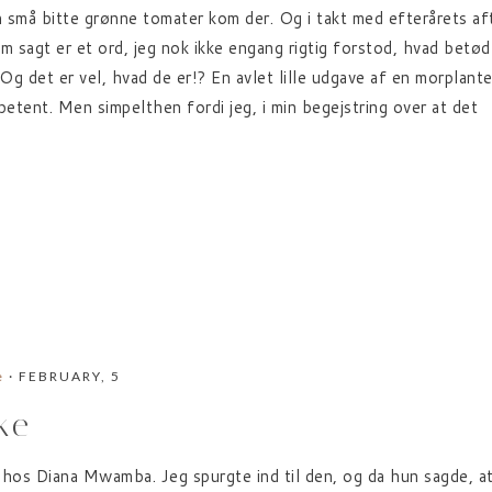
Men små bitte grønne tomater kom der. Og i takt med efterårets af
om sagt er et ord, jeg nok ikke engang rigtig forstod, hvad betød
g det er vel, hvad de er!? En avlet lille udgave af en morplante. O
mpetent. Men simpelthen fordi jeg, i min begejstring over at det
e
· FEBRUARY, 5
ke
os Diana Mwamba. Jeg spurgte ind til den, og da hun sagde, at 