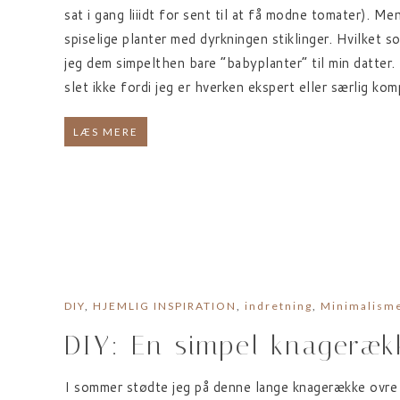
sat i gang liiidt for sent til at få modne tomater). 
spiselige planter med dyrkningen stiklinger. Hvilket s
jeg dem simpelthen bare “babyplanter” til min datter. O
slet ikke fordi jeg er hverken ekspert eller særlig ko
LÆS MERE
DIY
,
HJEMLIG INSPIRATION
,
indretning
,
Minimalism
DIY: En simpel knageræk
I sommer stødte jeg på denne lange knagerække ovre h