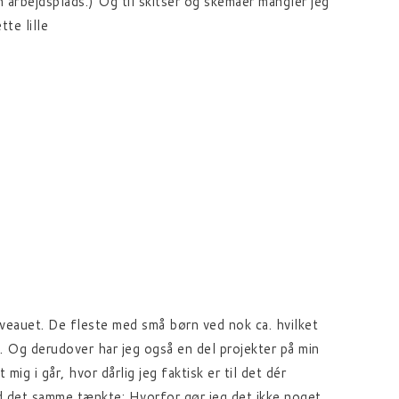
n arbejdsplads.) Og til skitser og skemaer mangler jeg
te lille
iveauet. De fleste med små børn ved nok ca. hvilket
g. Og derudover har jeg også en del projekter på min
ig i går, hvor dårlig jeg faktisk er til det dér
med det samme tænkte: Hvorfor gør jeg det ikke noget