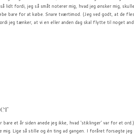
lidt fordi, jeg så småt noterer mig, hvad jeg ønsker mig, skulle
købe bare for at købe. Snare tværtimod. (Jeg ved godt, at de fles
fordi jeg tænker, at vi en eller anden dag skal flytte til noget 
ger
or bare et år siden anede jeg ikke, hvad ‘stiklinger’ var for et or
ve mig. Lige så stille og én ting ad gangen. I foråret forsøgte j