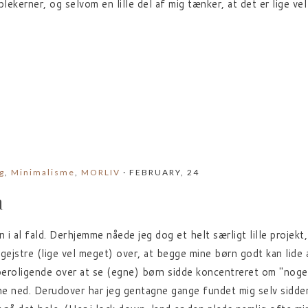
ekerner, og selvom en lille del af mig tænker, at det er lige vel 
g
,
Minimalisme
,
MORLIV
· FEBRUARY, 24
n
 i al fald. Derhjemme nåede jeg dog et helt særligt lille projekt,
egejstre (lige vel meget) over, at begge mine børn godt kan lide 
eroligende over at se (egne) børn sidde koncentreret om "noget"
rne ned. Derudover har jeg gentagne gange fundet mig selv sidde