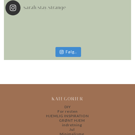
sarah.stay.strange
Følg..
KATEGORIER
DIY
For resten
HJEMLIG INSPIRATION
GRØNT HJEM
indretning
Jul
Minimalisme