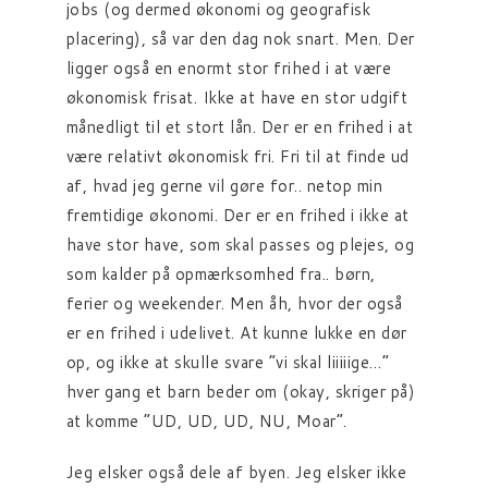
jobs (og dermed økonomi og geografisk
placering), så var den dag nok snart. Men. Der
ligger også en enormt stor frihed i at være
økonomisk frisat. Ikke at have en stor udgift
månedligt til et stort lån. Der er en frihed i at
være relativt økonomisk fri. Fri til at finde ud
af, hvad jeg gerne vil gøre for.. netop min
fremtidige økonomi. Der er en frihed i ikke at
have stor have, som skal passes og plejes, og
som kalder på opmærksomhed fra.. børn,
ferier og weekender. Men åh, hvor der også
er en frihed i udelivet. At kunne lukke en dør
op, og ikke at skulle svare “vi skal liiiiige…”
hver gang et barn beder om (okay, skriger på)
at komme “UD, UD, UD, NU, Moar”.
Jeg elsker også dele af byen. Jeg elsker ikke