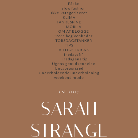
Påske
slow fashion
Ikke-kategoriseret
KLIMA
TANKESPIND
MORLIV
OM AT BLOGGE
Store begivenheder
TORSDAGSTANKER
TIPS
BILLIGE TRICKS
fredagsfif
Tirsdagens tip
Ugens genudsendelse
Uncategorized
Underholdende underholdning
weekend mode
est 2017
SARAH
STRANGE