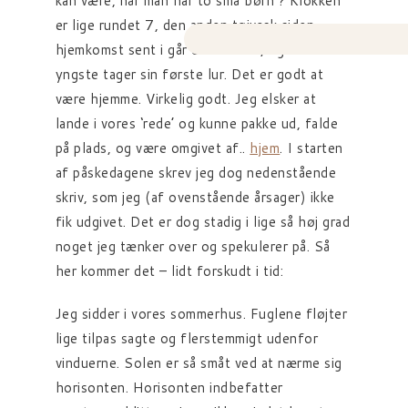
kan være, når man har to små børn ? Klokken
er lige rundet 7, den anden tøjvask siden
hjemkomst sent i går er sat over, og min
yngste tager sin første lur. Det er godt at
være hjemme. Virkelig godt. Jeg elsker at
lande i vores ‘rede’ og kunne pakke ud, falde
på plads, og være omgivet af..
hjem
. I starten
af påskedagene skrev jeg dog nedenstående
skriv, som jeg (af ovenstående årsager) ikke
fik udgivet. Det er dog stadig i lige så høj grad
noget jeg tænker over og spekulerer på. Så
her kommer det – lidt forskudt i tid:
Jeg sidder i vores sommerhus. Fuglene fløjter
lige tilpas sagte og flerstemmigt udenfor
vinduerne. Solen er så småt ved at nærme sig
horisonten. Horisonten indbefatter